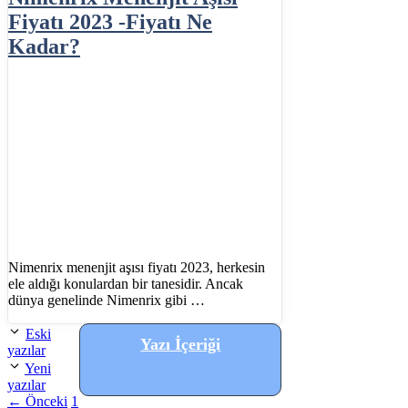
Fiyatı 2023 -Fiyatı Ne
Kadar?
Nimenrix menenjit aşısı fiyatı 2023, herkesin
ele aldığı konulardan bir tanesidir. Ancak
dünya genelinde Nimenrix gibi …
Eski
Yazı İçeriği
yazılar
Yeni
yazılar
Sayfa
←
Önceki
1