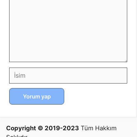
İsim
E-
İnternet
posta
sitesi
Copyright © 2019-2023
Tüm Hakkım