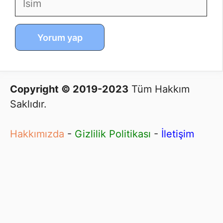
E-
İnternet
posta
sitesi
Copyright © 2019-2023
Tüm Hakkım
Saklıdır.
Hakkımızda
-
Gizlilik Politikası
-
İletişim