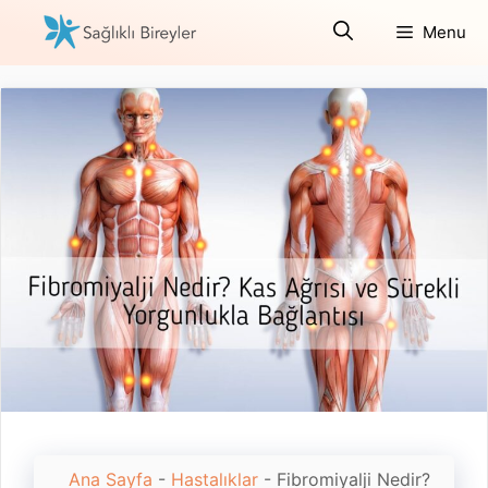
İçeriğe
Menu
atla
Ana Sayfa
-
Hastalıklar
-
Fibromiyalji Nedir?